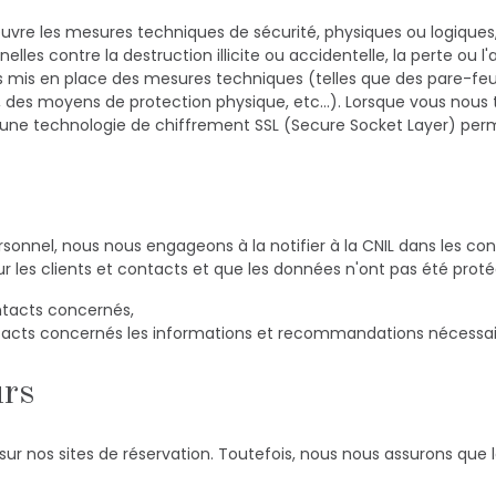
 œuvre les mesures techniques de sécurité, physiques ou logique
les contre la destruction illicite ou accidentelle, la perte ou l'
ns mis en place des mesures techniques (telles que des pare-feu
e, des moyens de protection physique, etc…). Lorsque vous nou
n, une technologie de chiffrement SSL (Secure Socket Layer) per
sonnel, nous nous engageons à la notifier à la CNIL dans les con
pour les clients et contacts et que les données n'ont pas été proté
ontacts concernés,
acts concernés les informations et recommandations nécessai
urs
 sur nos sites de réservation. Toutefois, nous nous assurons que l