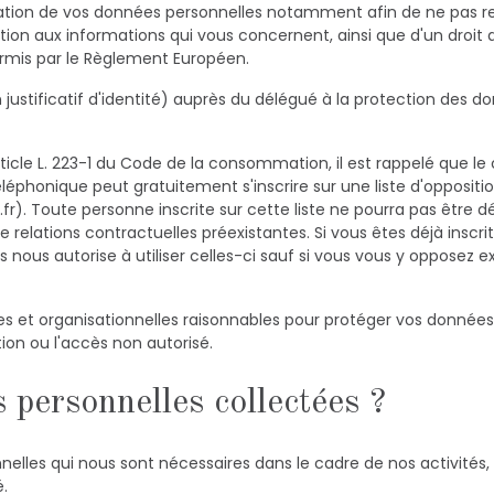
sation de vos données personnelles notamment afin de ne pas 
ation aux informations qui vous concernent, ainsi que d'un droit d'
ermis par le Règlement Européen.
justificatif d'identité) auprès du délégué à la protection des don
ticle L. 223-1 du Code de la consommation, il est rappelé que 
éléphonique peut gratuitement s'inscrire sur une liste d'oppos
.fr). Toute personne inscrite sur cette liste ne pourra pas êt
 relations contractuelles préexistantes. Si vous êtes déjà inscrit à
us autorise à utiliser celles-ci sauf si vous vous y opposez 
 et organisationnelles raisonnables pour protéger vos données p
gation ou l'accès non autorisé.
 personnelles collectées ?
nnelles qui nous sont nécessaires dans le cadre de nos activité
é.