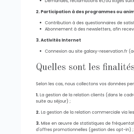
Demandes, réclamations et/ou litiges suite
2. Participation à des programmes ou ani
Contribution à des questionnaires de satis
Abonnement à des newsletters, afin recevo
3. Activités Internet
Connexion au site galaxy-reservation.fr (a
Quelles sont les finalité
Selon les cas, nous collectons vos données pers
1. La gestion de la relation clients (dans le cadre de réservations de séjours via la Centrale Galaxy CRS et notamment la gestion des éventuelles réclamations
suite au séjour) ;
2. La gestion de la relation commerciale via 
3. Mise en œuvre de statistiques de fréquentation des clients des établissements Galaxy Hôtels dans leur ensemble (anonymisées) ainsi que des envois
d'offres promotionnelles (gestion des opt-in) ;